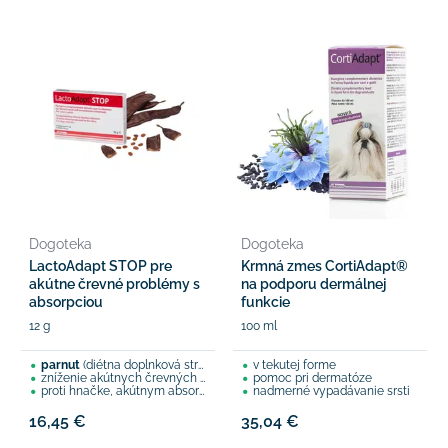
Dogoteka
Dogoteka
LactoAdapt STOP pre
Krmná zmes CortiAdapt®
akútne črevné problémy s
na podporu dermálnej
absorpciou
funkcie
12 g
100 ml
parnut
(diétna doplnková strava)
v tekutej forme
zníženie akútnych črevných problémov
pomoc pri dermatóze
proti hnačke, akútnym absorpčným problémom
nadmerné vypadávanie srsti
16,45 €
35,04 €