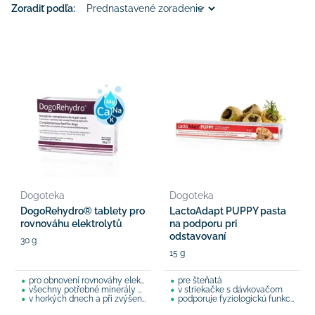
Zoradiť podľa:
Dogoteka
Dogoteka
DogoRehydro® tablety pro
LactoAdapt PUPPY pasta
rovnováhu elektrolytů
na podporu pri
odstavovaní
30 g
15 g
pro obnovení rovnováhy elektrolytů
pre šteňatá
všechny potřebné minerály a vitamíny
v striekačke s dávkovačom
v horkých dnech a při zvýšené fyzické aktivitě
podporuje fyziologickú funkciu čriev