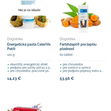
Nie je na sklade
Dogoteka
Dogoteka
Energetická pasta CelerVis
FertiAdapt® pre lepšiu
Pet®
plodnosť
100 g
60 tabliet
okamžitý energetický efekt
pre chovateľov
podpora pre sučky počas a po pôrode
pre samice a samce
pre chovateľov, pracovné psy a šport (agility, obrana, canicross...)
pre podporu prípravy estru a reprodukcie
14,23 €
53,56 €