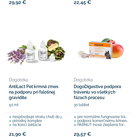
29,92 €
22,45 €
Dogoteka
Dogoteka
AntiLact Pet krmná zmes
DogoDigestive podpora
na podporu pri falošnej
tráveniu vo všetkých
gravidite
fázach procesu
50 ml
30 tabliet
nespôsobuje stratu chuti do jedla
pre normálne fungovanie trávenia vo všetkých fázach
prírodný komplex
podpora komerčnému kŕmeniu: granule, konzervy
na konci laktácie
PARNUT (nová zlepšená formulácia)
21,90 €
29,57 €