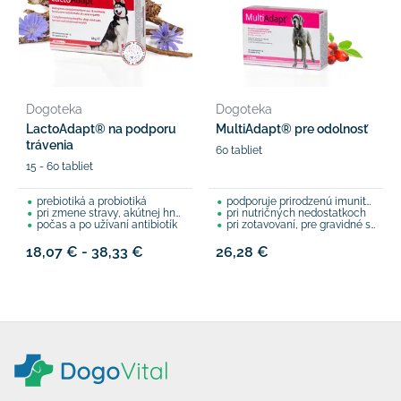
Dogoteka
Dogoteka
LactoAdapt® na podporu
MultiAdapt® pre odolnosť
trávenia
60 tabliet
15 - 60 tabliet
prebiotiká a probiotiká
podporuje prirodzenú imunitnú obranu
pri zmene stravy, akútnej hnačke
pri nutričných nedostatkoch
počas a po užívaní antibiotík
pri zotavovaní, pre gravidné sučky, šteňatá,...
18,07 € - 38,33 €
26,28 €