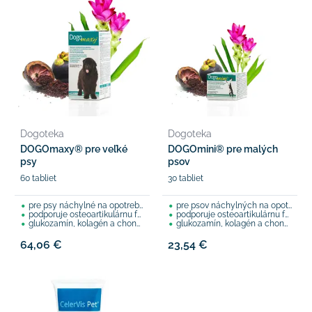
Dogoteka
Dogoteka
DOGOmaxy® pre veľké
DOGOmini® pre malých
psy
psov
60 tabliet
30 tabliet
pre psy náchylné na opotrebovanie chrupavky
pre psov náchylných na opotrebovanie chrupavky
podporuje osteoartikulárnu funkciu šliach a väzov
podporuje osteoartikulárnu funkciu šliach a väzov
glukozamín, kolagén a chondroitín
glukozamín, kolagén a chondroitín
64,06 €
23,54 €