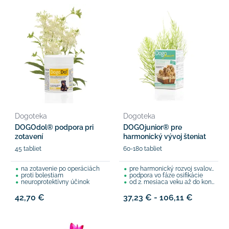
Dogoteka
Dogoteka
DOGOdol® podpora pri
DOGOjunior® pre
zotavení
harmonický vývoj šteniat
45 tabliet
60-180 tabliet
na zotavenie po operáciách
pre harmonický rozvoj svalov, kostí a kĺbov
proti bolestiam
podpora vo fáze osifikácie
neuroprotektívny účinok
od 2. mesiaca veku až do konca rastu
42,70 €
37,23 € - 106,11 €