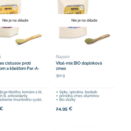
Nie je na sklade
Nie je na sklade
i
Napani
es cistusov proti
Vital-mix BIO doplnková
m a kliešťom Par-A-
zmes
350 g
uje kliešťov, komáre a blchy
šípky, spirulina, baobab
ín B, antioxidanty
prírodná zmes vitamínov
ilnenie imunitného systému
Bio zložky
 €
24,95 €