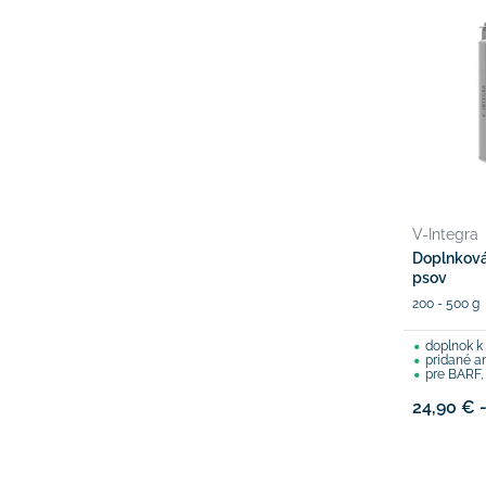
V-Integra
Doplnková
psov
200 - 500 g
doplnok 
pridané a
pre BARF, v
24,90 € 