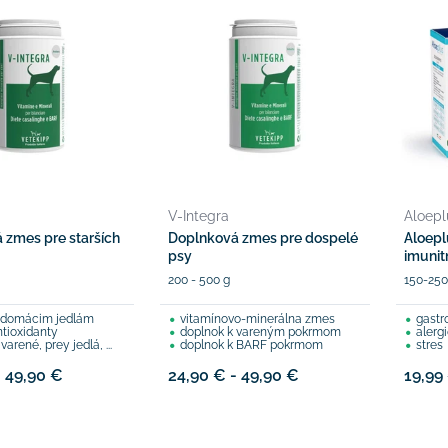
V-Integra
Aloepl
 zmes pre starších
Doplnková zmes pre dospelé
Aloepl
psy
imunit
200 - 500 g
150-250
k domácim jedlám
vitamínovo-minerálna zmes
gastroin
ntioxidanty
doplnok k vareným pokrmom
alerg
arené, prey jedlá, ...
doplnok k BARF pokrmom
stres
- 49,90 €
24,90 € - 49,90 €
19,99