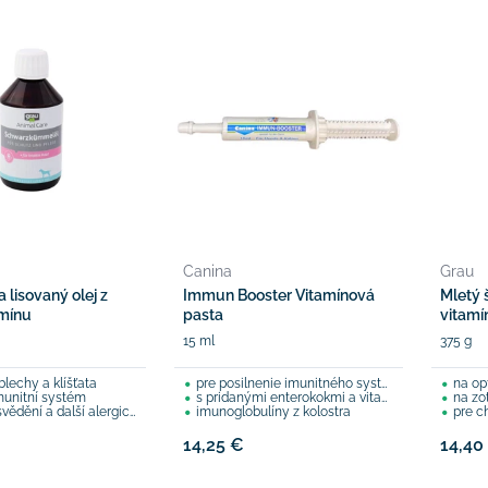
Canina
Grau
 lisovaný olej z
Immun Booster Vitamínová
Mletý 
mínu
pasta
vitamí
15 ml
375 g
lechy a klíšťata
pre posilnenie imunitného systému
na opti
imunitní systém
s pridanými enterokokmi a vitamínmi
na zo
dění a další alergické reakce
imunoglobulíny z kolostra
pre chor
14,25 €
14,40