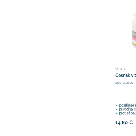
Grau
Cesnak v 
200 tabliet
posilňuje
prírodná och
protizápa
14,80 €