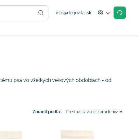
info@dogovital.sk
Account
ystému psa vo všetkých vekových obdobiach - od
Zoradiť podľa: