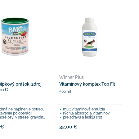
Winner Plus
šípkový prášok, zdroj
Vitamínový komplex Top Fit
nu C
500 ml
málne naplnenie potreby vitamínu C
multivitamínová emulzia
tavenie po operácii
rýchla absorpcia vitamínov
é psy, v strese, gravidné feny, ...
pre zdravú a lesklú srsť
 €
32,00 €