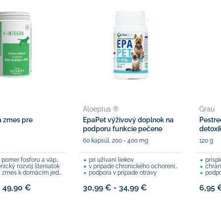
Aloeplus ®
Grau
 zmes pre
EpaPet výživový doplnok na
Pestre
podporu funkcie pečene
detoxi
60 kapsúl, 200 - 400 mg
120 g
pomer fosforu a vápnika
pri užívaní liekov
prispi
nický rozvoj šteniatok
v prípade chronického ochorenia pečene
chrán
 zmes k domácim jedlám
podpora v prípade otravy
podpo
- 49,90 €
30,99 € - 34,99 €
6,95 