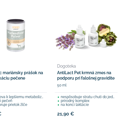
Dogoteka
c mariánsky prášok na
AntiLact Pet krmná zmes na
káciu pečene
podporu pri falošnej gravidite
50 ml
eva k lepšiemu metabolizmu
nespôsobuje stratu chuti do jedla
i pečeň
prírodný komplex
ruje prietok žlče
na konci laktácie
€
21,90 €