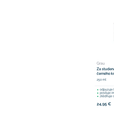
Grau
Za studena
černého k
250 ml
odpuzuje b
posiluje 
zklidňuje svě
24,95 €