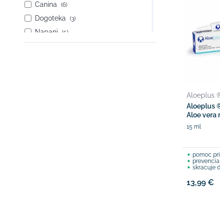
Canina
(6)
Dogoteka
(3)
Napani
(5)
European Pet Pharmacy
(3)
Grau
(5)
V-Integra
(3)
Aloeplus 
Aloeplus ®
Aloe vera 
15 ml
pomoc pri
prevencia
skracuje 
13,99 €