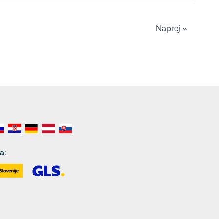
Naprej »
a: