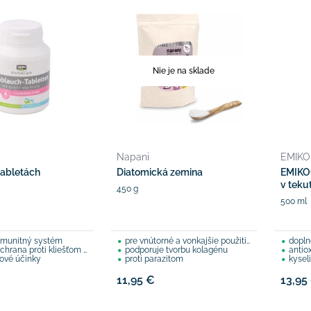
Nie je na sklade
Napani
EMIKO
tabletách
Diatomická zemina
EMIKO
v teku
450 g
500 ml
 imunitný systém
pre vnútorné a vonkajšie použitie
doplno
rana proti kliešťom a blchám
podporuje tvorbu kolagénu
antio
lové účinky
proti parazitom
kysel
11,95 €
13,95