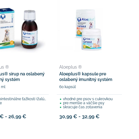
us ®
Aloeplus ®
us® sirup na oslabený
Aloeplus® kapsule pre
ný systém
oslabený imunitný systém
 ml
60 kapsúl
testinálne ťažkosti (žalúdok, reflux)
vhodné pre psov s cukrovkou
ie
pre menšie a väčšie psy
skracuje čas zotavenia
 € - 26,99 €
30,99 € - 32,99 €