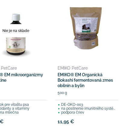
Nie je na sklade
 PetCare
EMIKO PetCare
® EM mikroorganizmy
EMIKO® EM Organická
tine
Bokashi fermentovaná zmes
obilnín a bylín
500 g
k pre vitalitu psa
DE-ÖKO-003
xidanty a vitamíny
na posilnenie imunitného systému
ina mliečna
podpora čriev
 €
11,95 €