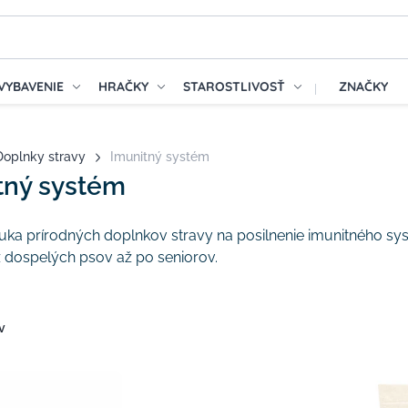
VYBAVENIE
HRAČKY
STAROSTLIVOSŤ
ZNAČKY
Doplnky stravy
Imunitný systém
tný systém
uka prírodných doplnkov stravy na posilnenie imunitného s
ez dospelých psov až po seniorov.
v