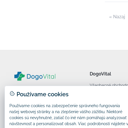
« Nazaj
DogoVital
Všeobecné obchod
Zásady ochrany oso
Používame cookies
Kontakt
N2X d.o.o.
Používame cookies na zabezpečenie správneho fungovania
našej webovej stránky a na zlepšenie vášho zážitku. Niektoré
info@dogovital.sk
cookies sú nevyhnutné, zatiaľ čo iné nám pomáhajú analyzovať
návštevnosť a personalizovať obsah. Viac podrobností nájdete 