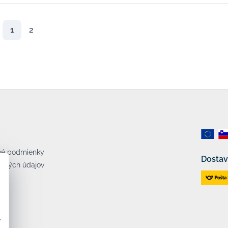
1
2
né podmienky
Dostav
bných údajov
v