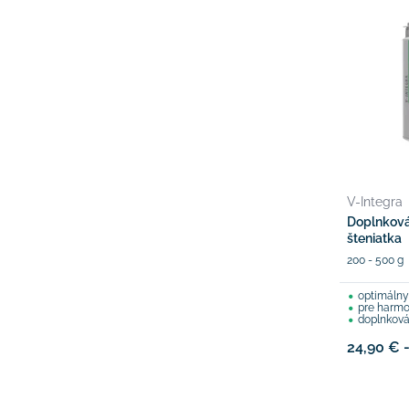
V-Integra
Doplnková
šteniatka
200 - 500 g
optimálny 
pre harmo
doplnková
24,90 € 