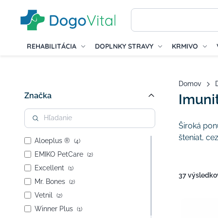
REHABILITÁCIA
DOPLNKY STRAVY
KRMIVO
Domov
Značka
Imuni
Široká pon
šteniat, c
Aloeplus ®
(4)
EMIKO PetCare
(2)
Excellent
(1)
37 výsledko
Mr. Bones
(2)
Vetnil
(2)
Winner Plus
(1)