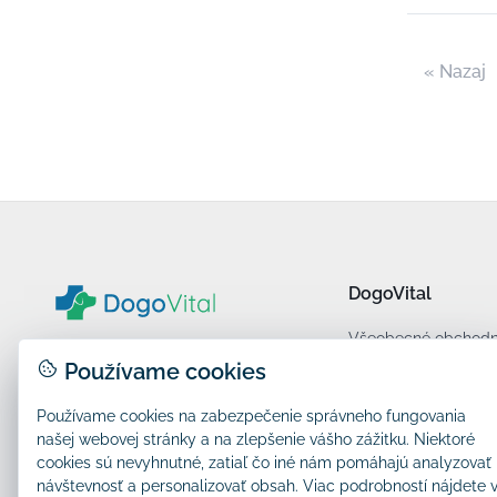
« Nazaj
DogoVital
Všeobecné obchod
Zásady ochrany oso
Používame cookies
Kontakt
N2X d.o.o.
Používame cookies na zabezpečenie správneho fungovania
našej webovej stránky a na zlepšenie vášho zážitku. Niektoré
info@dogovital.sk
cookies sú nevyhnutné, zatiaľ čo iné nám pomáhajú analyzovať
návštevnosť a personalizovať obsah. Viac podrobností nájdete 