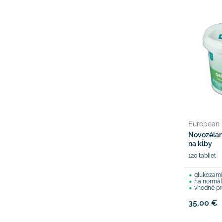
European
Novozélan
na kĺby
120 tabliet
glukozamí
na normál
vhodné pre
35,00 €