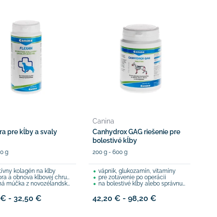
a
Canina
a pre kĺby a svaly
Canhydrox GAG riešenie pre
bolestivé kĺby
0 g
200 g - 600 g
tívny kolagén na kĺby
vápnik, glukozamín, vitamíny
a a obnova kĺbovej chrupavky
pre zotavenie po operácii
 z novozélandských zelenoústych mušlí, biotín, zinok,...
na bolestivé kĺby alebo správnu tvorbu šteniatok
 € - 32,50 €
42,20 € - 98,20 €