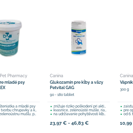
 Pet Pharmacy
Canina
Canin
re mladé psy
Glukozamín pre kĺby a väzy
Vápnik
LEX
Petvital GAG
300 g
90 - 180 tabliet
šteniatka a mladé psy
znižuje riziko poškodení pri aktivitách
zaisťu
tvorbu chrupavky a kĺbov
kvasnice, zelenoústé mušle, riasy, ...
pre o
enoústnu mušľu, posilňuje
na udržiavanie pohyblivosti kĺbov a prevenciu
od 6.
23,97 € - 46,83 €
10,99