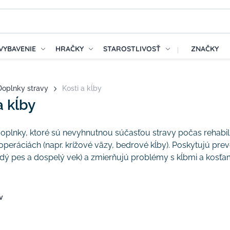
VYBAVENIE
HRAČKY
STAROSTLIVOSŤ
ZNAČKY
Doplnky stravy
Kosti a kĺby
a kĺby
oplnky, ktoré sú nevyhnutnou súčasťou stravy počas rehabilit
 operáciách (napr. krížové väzy, bedrové kĺby). Poskytujú p
adý pes a dospelý vek) a zmierňujú problémy s kĺbmi a kosťam
v