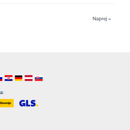
Naprej »
a: