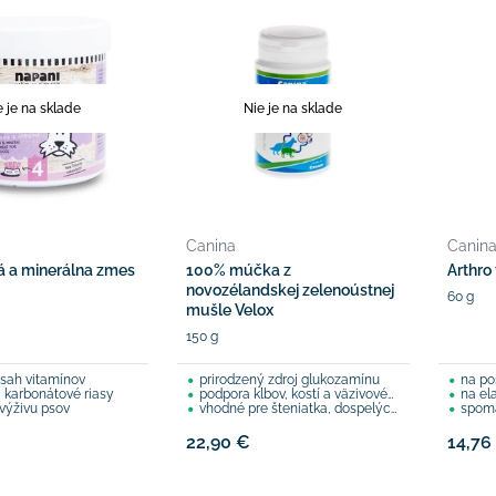
e je na sklade
Nie je na sklade
Canina
Canin
á a minerálna zmes
100% múčka z
Arthro
novozélandskej zelenoústnej
60 g
mušle Velox
150 g
sah vitamínov
prirodzený zdroj glukozamínu
na po
a karbonátové riasy
podpora kĺbov, kostí a väzivového tkaniva
na ela
výživu psov
vhodné pre šteniatka, dospelých, seniorov
spomaľ
22,90 €
14,76