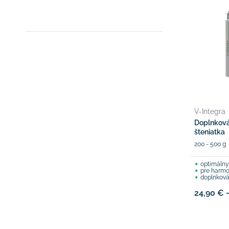
V-Integra
Doplnková
šteniatka
200 - 500 g
optimálny 
pre harmo
doplnková
24,90 € 