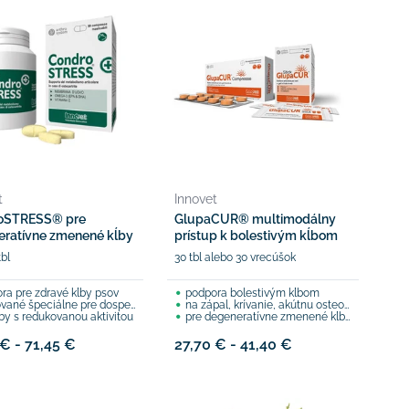
t
Innovet
oSTRESS® pre
GlupaCUR® multimodálny
ratívne zmenené kĺby
prístup k bolestivým kĺbom
tbl
30 tbl alebo 30 vrecúšok
ra pre zdravé kĺby psov
podpora bolestivým kĺbom
é špeciálne pre dospelých a starších psov
na zápal, krívanie, akútnu osteoartritídu
ĺby s redukovanou aktivitou
pre degeneratívne zmenené kĺby
 € - 71,45 €
27,70 € - 41,40 €