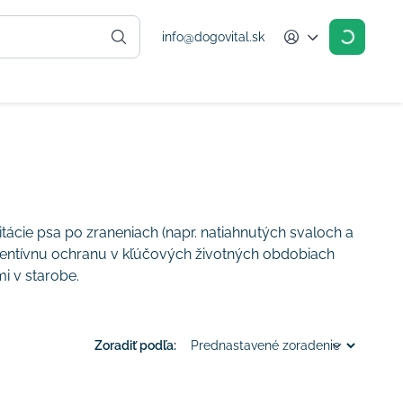
info@dogovital.sk
Account
ácie psa po zraneniach (napr. natiahnutých svaloch a
reventívnu ochranu v kľúčových životných obdobiach
i v starobe.
Zoradiť podľa: