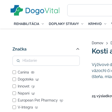
REHABILITÁCIA
DOPLNKY STRAVY
KRMIVO
Domov
Značka
Kosti 
Výživové d
väzoch) či
Canina
(8)
(šteňa, ml
Dogoteka
(4)
Innovet
(3)
Napani
(4)
25 výsledko
European Pet Pharmacy
(5)
V-Integra
(1)