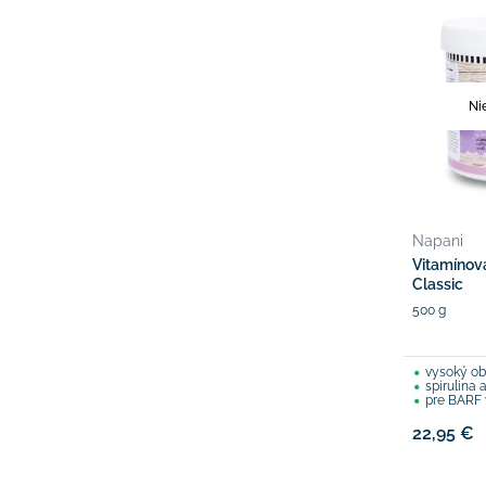
Ni
Napani
Vitamínov
Classic
500 g
vysoký ob
spirulina 
pre BARF 
22,95 €