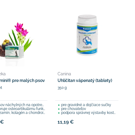
eka
Canina
ini® pre malých psov
Uhličitan vápenatý (tablety)
et
350 g
 náchylných na opotrebovanie chrupavky
pre gravidné a dojčiace sučky
 osteoartikulárnu funkciu šliach a väzov
pre chovateľov
amín, kolagén a chondroitín
podpora správnej výstavby kostry
 €
11,19 €