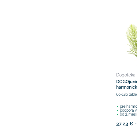
Dogoteka
DOGOjuni
harmonický
60-180 tabli
pre harmonický
podpora vo
od 2. mesia
37,23 € -