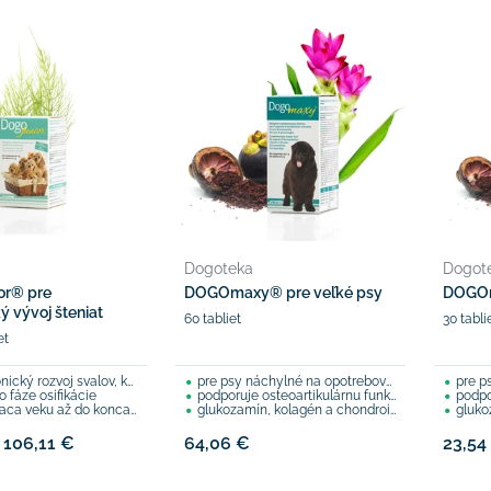
Dogoteka
Dogot
or® pre
DOGOmaxy® pre veľké psy
DOGOm
 vývoj šteniat
60 tabliet
30 tabli
et
 rozvoj svalov, kostí a kĺbov
pre psy náchylné na opotrebovanie chrupavky
pre psov
 fáze osifikácie
podporuje osteoartikulárnu funkciu šliach a väzov
podporuje
ca veku až do konca rastu
glukozamín, kolagén a chondroitín
glukoz
 106,11 €
64,06 €
23,54