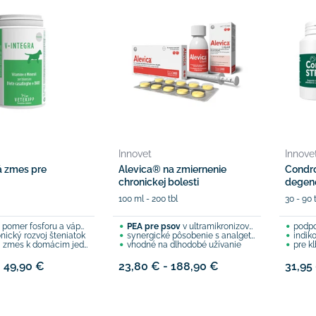
Innovet
Innove
 zmes pre
Alevica® na zmiernenie
Condr
chronickej bolesti
degene
100 ml - 200 tbl
30 - 90 
pomer fosforu a vápnika
PEA pre psov
v ultramikronizovanej forme
podpo
nický rozvoj šteniatok
synergické pôsobenie s analgetikami
indikovan
 zmes k domácim jedlám
vhodné na dlhodobé užívanie
pre k
- 49,90 €
23,80 € - 188,90 €
31,95