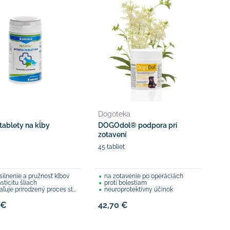
a
Dogoteka
 tablety na kĺby
DOGOdol® podpora pri
zotavení
45 tabliet
silnenie a pružnosť kĺbov
na zotavenie po operáciách
sticitu šliach
proti bolestiam
uje prirodzený proces starnutia
neuroprotektívny účinok
 €
42,70 €