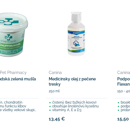
 Pet Pharmacy
Canina
Canin
dská zelená mušľa
Medicínsky olej z pečene
Podpor
tresky
Flexan
250 ml
150 - 40
n, chondroitín
čistený (bez ťažkých kovov)
bioak
nu funkciu kĺbov
obsahuje linolénovú kyselinu
podpor
 všetky vekové skupiny
vitamíny A, E a D3
pridaná múčka
13,45 €
15,50