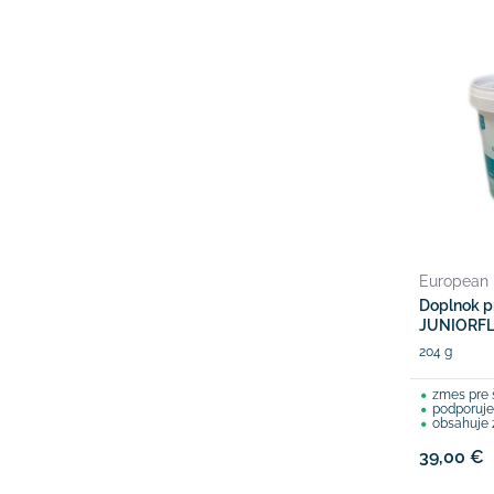
European
Doplnok p
JUNIORF
204 g
zmes pre 
podporuje 
obsahuje zel
39,00 €