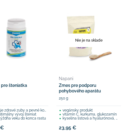
Nie je na sklade
a
Napani
 pre šteniatka
Zmes pre podporu
pohybového aparátu
250 g
je zdravé zuby a pevné kosti
vegánsky produkt
ptimálny vývoj šteniat
vitamín C, kurkuma, glukozamín
 týždňa veku do konca rastu
kyselina listová a hyalurónová, betakarotén
 €
23,95 €