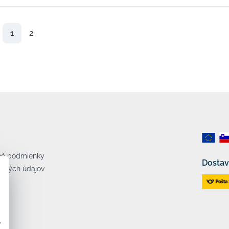
1
2
né podmienky
Dostav
bných údajov
v