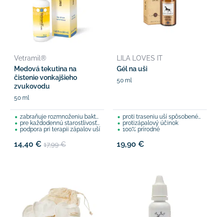
Vetramil®
LILA LOVES IT
Medová tekutina na
Gél na uši
čistenie vonkajšieho
50 ml
zvukovodu
50 ml
zabraňuje rozmnoženiu baktérií, plesní
proti traseniu uší spôsobenému zápalom
pre každodennú starostlivosť o psie uši
protizápalový účinok
podpora pri terapii zápalov uší
100% prírodné
14,40 €
19,90 €
17,99 €