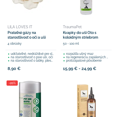
LILA LOVES IT
TraumaPet
Prateľné gázy na
Kvapky do uší Oto s
starostlivosť o oči a uši
koloidným striebrom
4 obrúsky
50 - 100 ml
udržateľné, nedráždivé pre sliznice
rozpúšťa ušný maz
na starostlivosť o psie uši, oči
na regeneráciu zapálených uší
na starostlivosť o labky, plesňové infekcie, kožné záhyby
protizápalové pôsobenie
8,90 €
15,99 € - 24,99 €
-20%