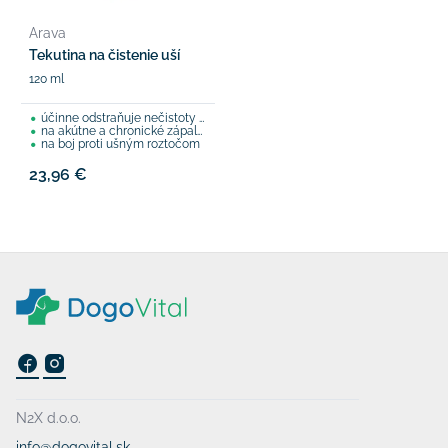
Arava
Tekutina na čistenie uší
120 ml
účinne odstraňuje nečistoty z uší
na akútne a chronické zápaly uší
na boj proti ušným roztočom
23,96 €
N2X d.o.o.
info@dogovital.sk