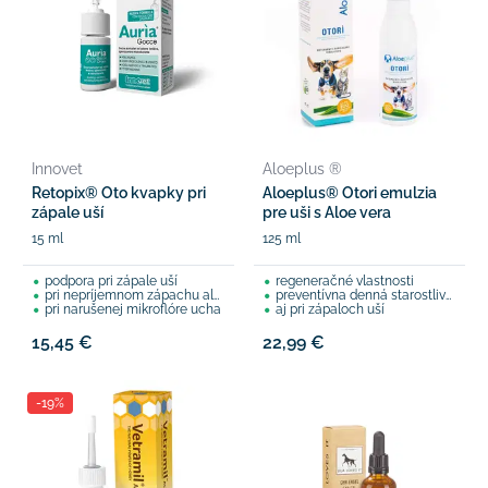
Innovet
Aloeplus ®
Retopix® Oto kvapky pri
Aloeplus® Otori emulzia
zápale uší
pre uši s Aloe vera
15 ml
125 ml
podpora pri zápale uší
regeneračné vlastnosti
pri nepríjemnom zápachu alebo výtoku
preventívna denná starostlivosť o uši
pri narušenej mikroflóre ucha
aj pri zápaloch uší
15,45 €
22,99 €
-19%