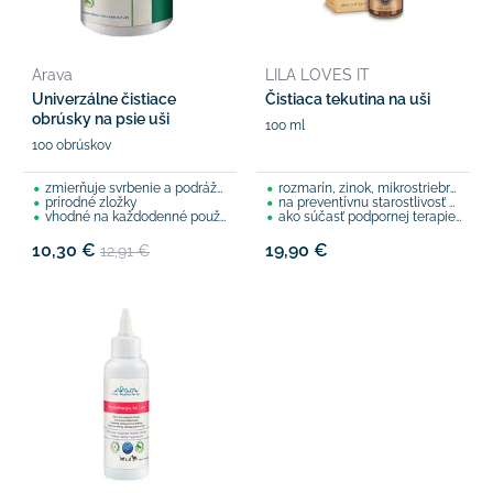
Arava
LILA LOVES IT
Univerzálne čistiace
Čistiaca tekutina na uši
obrúsky na psie uši
100 ml
100 obrúskov
zmierňuje svrbenie a podráždenie
rozmarín, zinok, mikrostriebro a levanduľa
prírodné zložky
na preventívnu starostlivosť o uši, čistí a upokojuje
vhodné na každodenné použitie
ako súčasť podpornej terapie pri zápaloch uší
10,30 €
19,90 €
12,91 €